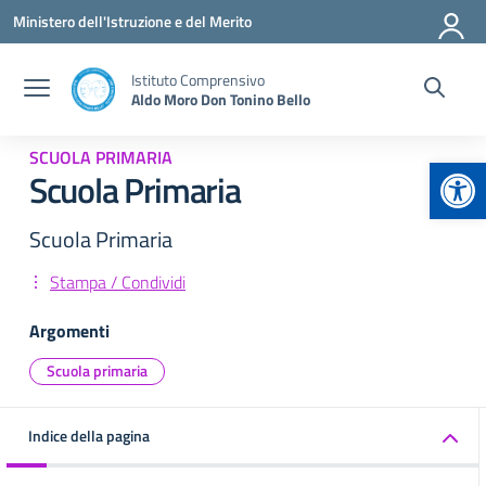
Vai ai contenuti
Vai al menu di navigazione
Vai al footer
Ministero dell'Istruzione e del Merito
Istituto Comprensivo
Aldo Moro Don Tonino Bello
SCUOLA PRIMARIA
Apr
Scuola Primaria
Scuola Primaria
Stampa / Condividi
Argomenti
Scuola primaria
Indice della pagina