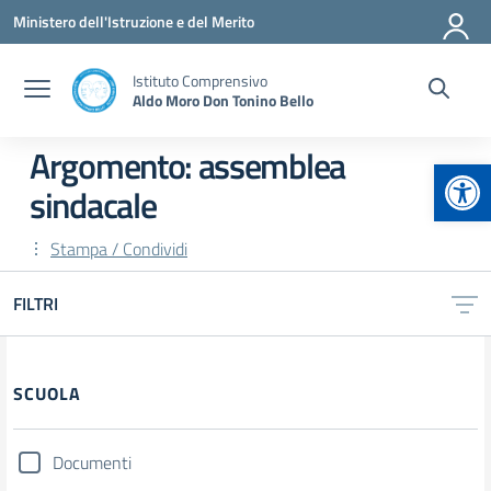
Vai ai contenuti
Vai al menu di navigazione
Vai al footer
Ministero dell'Istruzione e del Merito
Istituto Comprensivo
Aldo Moro Don Tonino Bello
Argomento: assemblea
Apr
sindacale
Stampa / Condividi
FILTRI
Filtri
SCUOLA
Documenti