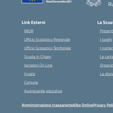
Ru
— 
Link Esterni
La Scuo
MIUR
Present
Ufficio Scolastico Regionale
I luoghi
Ufficio Scolastico Territoriale
I numeri
Scuola in Chiaro
Le carte
Iscrizioni On Line
Organiz
Invalsi
La stori
Comune
Avanguardie educative
Amministrazione trasparente
Albo Online
Privacy Pol