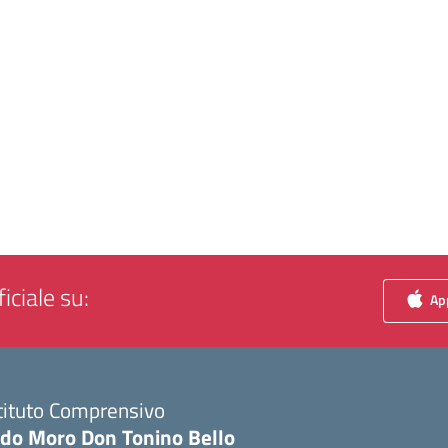
iciale su:
App
tituto Comprensivo
ldo Moro Don Tonino Bello