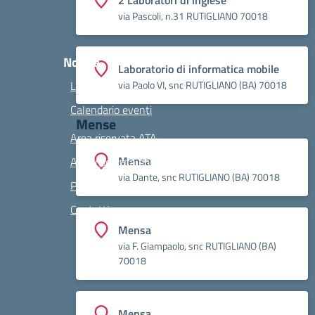
2 Laboratori di inglese
via Pascoli, n.31 RUTIGLIANO 70018
Novità
Laboratorio di informatica mobile
Le notizie
via Paolo VI, snc RUTIGLIANO (BA) 70018
Calendario eventi
Mense
Area riservata ATA
Mensa
Area riservata docenti
via Dante, snc RUTIGLIANO (BA) 70018
Privacy
Contatti
Mensa
via F. Giampaolo, snc RUTIGLIANO (BA)
70018
Seguici su:
Mensa