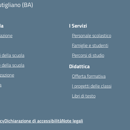
tigliano (BA)
Visita la pagina iniziale della scuola
la
I Servizi
azione
Personale scolastico
Famiglie e studenti
 della scuola
Percorsi di studio
 della scuola
Didattica
zazione
Offerta formativa
a
I progetti delle classi
Libri di testo
icy
Dichiarazione di accessibilità
Note legali