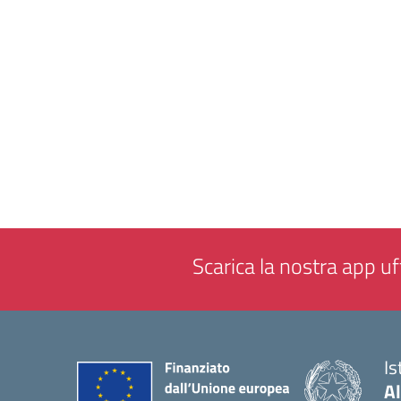
Scarica la nostra app uff
Is
A