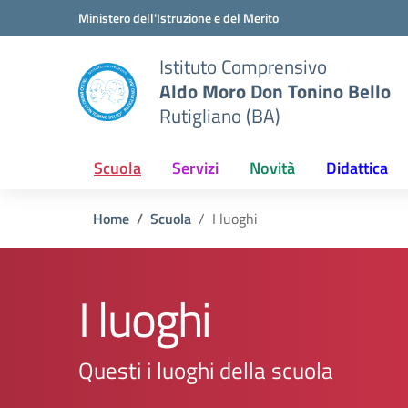
Vai ai contenuti
Vai al menu di navigazione
Vai al footer
Ministero dell'Istruzione e del Merito
Istituto Comprensivo
Aldo Moro Don Tonino Bello
Rutigliano (BA)
Scuola
Servizi
Novità
Didattica
Home
Scuola
I luoghi
I luoghi
Questi i luoghi della scuola