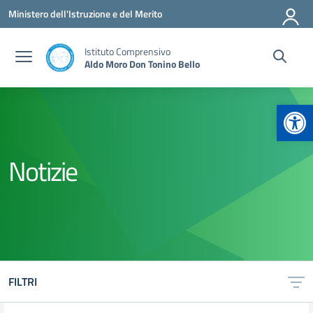
Vai ai contenuti
Vai al menu di navigazione
Vai al footer
Ministero dell'Istruzione e del Merito
Istituto Comprensivo
Aldo Moro Don Tonino Bello
Apr
Notizie
FILTRI