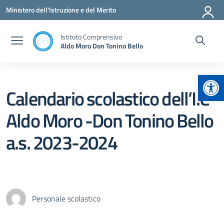
Vai ai contenuti
Vai al menu di navigazione
Vai al footer
Ministero dell'Istruzione e del Merito
Istituto Comprensivo
Aldo Moro Don Tonino Bello
Apr
Calendario scolastico dell’I.C
Aldo Moro -Don Tonino Bello
a.s. 2023-2024
Personale scolastico