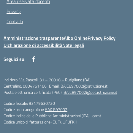
Area riservata docenti
Privacy
Contatti
Amministrazione trasparente
Albo Online
Privacy Policy
Dichiarazione di accessibilità
Note legali
Seguici su:
Indirizzo:
Via Pascoli, 31 – 70018 – Rutigliano (BA)
Centralino:
0804761466
Email:
BAIC897002@istruzione.it
Posta elettronica certificata (PEC):
BAIC897002@pec.istruzione.it
Codice fiscale: 93479630720
Codice meccanografico:
BAIC897002
Codice Indice delle Pubbliche Amministrazioni (IPA): icamt
Codice unico di fatturazione (CUF): UFUFKH