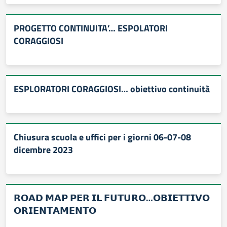
PROGETTO CONTINUITA’… ESPOLATORI
CORAGGIOSI
ESPLORATORI CORAGGIOSI… obiettivo continuità
Chiusura scuola e uffici per i giorni 06-07-08
dicembre 2023
𝗥𝗢𝗔𝗗 𝗠𝗔𝗣 𝗣𝗘𝗥 𝗜𝗟 𝗙𝗨𝗧𝗨𝗥𝗢…𝗢𝗕𝗜𝗘𝗧𝗧𝗜𝗩𝗢
𝗢𝗥𝗜𝗘𝗡𝗧𝗔𝗠𝗘𝗡𝗧𝗢