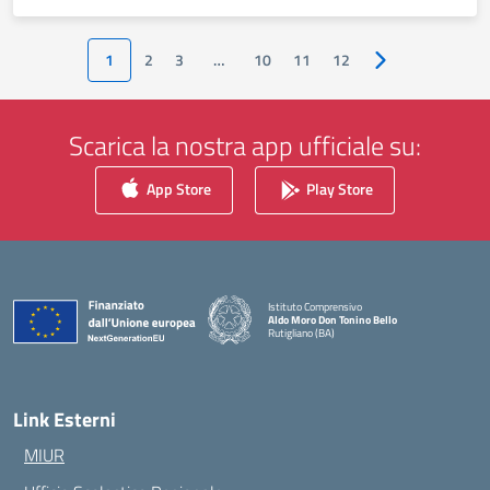
1
2
3
…
10
11
12
Pagina successiv
Scarica la nostra app ufficiale su:
App Store
Play Store
Istituto Comprensivo
Aldo Moro Don Tonino Bello
Rutigliano (BA)
— Visita la pagina iniziale della scuola
Link Esterni
MIUR