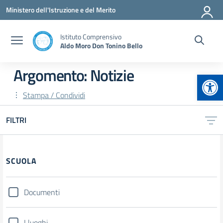
Vai ai contenuti
Vai al menu di navigazione
Vai al footer
Ministero dell'Istruzione e del Merito
Istituto Comprensivo
Aldo Moro Don Tonino Bello
Argomento: Notizie
Apr
Stampa / Condividi
FILTRI
Filtri
SCUOLA
Documenti
I luoghi