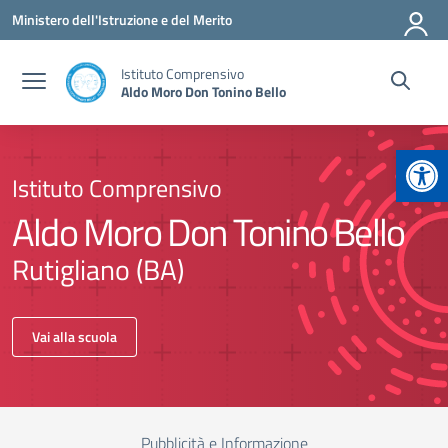
Vai ai contenuti
Vai al menu di navigazione
Vai al footer
Ministero dell'Istruzione e del Merito
Istituto Comprensivo
Aldo Moro Don Tonino Bello
Apr
Istituto Comprensivo
Aldo Moro Don Tonino Bello
Rutigliano (BA)
Vai alla scuola
Pubblicità e Informazione