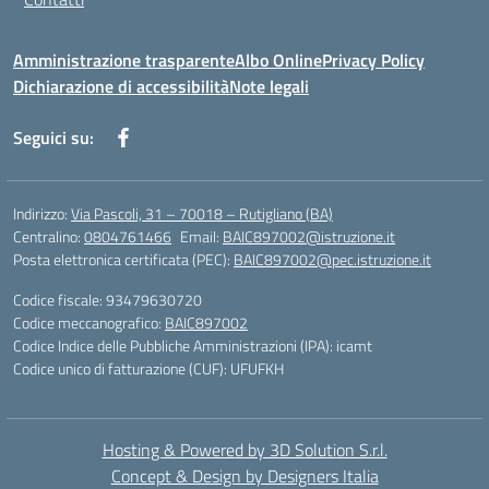
Amministrazione trasparente
Albo Online
Privacy Policy
Dichiarazione di accessibilità
Note legali
Seguici su:
Indirizzo:
Via Pascoli, 31 – 70018 – Rutigliano (BA)
Centralino:
0804761466
Email:
BAIC897002@istruzione.it
Posta elettronica certificata (PEC):
BAIC897002@pec.istruzione.it
Codice fiscale: 93479630720
Codice meccanografico:
BAIC897002
Codice Indice delle Pubbliche Amministrazioni (IPA): icamt
Codice unico di fatturazione (CUF): UFUFKH
Hosting & Powered by 3D Solution S.r.l.
Concept & Design by Designers Italia