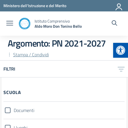
Vai ai contenuti
Vai al menu di navigazione
Vai al footer
Ministero dell'Istruzione e del Merito
Istituto Comprensivo
Aldo Moro Don Tonino Bello
Argomento: PN 2021-2027
Apr
Stampa / Condividi
FILTRI
Filtri
SCUOLA
Documenti
I luoghi