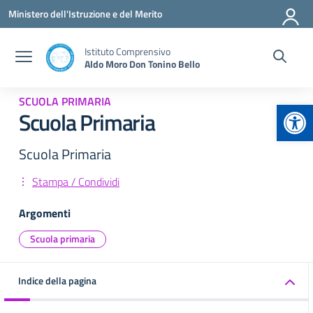
Vai ai contenuti
Vai al menu di navigazione
Vai al footer
Ministero dell'Istruzione e del Merito
Istituto Comprensivo
Aldo Moro Don Tonino Bello
SCUOLA PRIMARIA
Apr
Scuola Primaria
Scuola Primaria
Stampa / Condividi
Argomenti
Scuola primaria
Indice della pagina