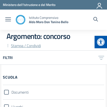
Vai ai contenuti
Vai al menu di navigazione
Vai al footer
Ministero dell'Istruzione e del Merito
Istituto Comprensivo
Aldo Moro Don Tonino Bello
Argomento: concorso
Apr
Stampa / Condividi
FILTRI
Filtri
SCUOLA
Documenti
I luoghi