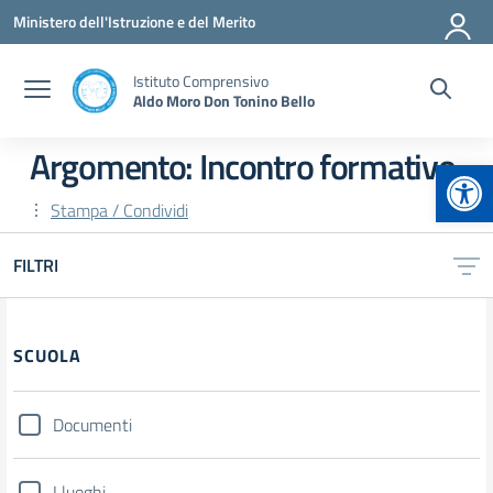
Vai ai contenuti
Vai al menu di navigazione
Vai al footer
Ministero dell'Istruzione e del Merito
Istituto Comprensivo
Aldo Moro Don Tonino Bello
Argomento: Incontro formativo
Apr
Stampa / Condividi
FILTRI
Filtri
SCUOLA
Documenti
I luoghi