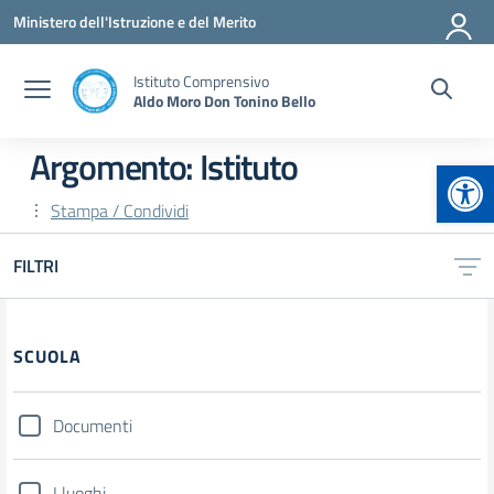
Vai ai contenuti
Vai al menu di navigazione
Vai al footer
Ministero dell'Istruzione e del Merito
Istituto Comprensivo
Aldo Moro Don Tonino Bello
Argomento: Istituto
Apr
Stampa / Condividi
FILTRI
Filtri
SCUOLA
Documenti
I luoghi