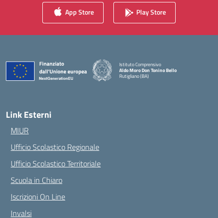
App Store
Play Store
Istituto Comprensivo
Aldo Moro Don Tonino Bello
Rutigliano (BA)
— Visita la pagina iniziale della scuola
Link Esterni
MIUR
Ufficio Scolastico Regionale
Ufficio Scolastico Territoriale
Scuola in Chiaro
Iscrizioni On Line
Invalsi