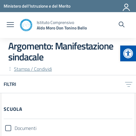
Vai ai contenuti
Vai al menu di navigazione
Vai al footer
Ministero dell'Istruzione e del Merito
Istituto Comprensivo
Aldo Moro Don Tonino Bello
Argomento: Manifestazione
Apr
sindacale
Stampa / Condividi
FILTRI
Filtri
SCUOLA
Documenti