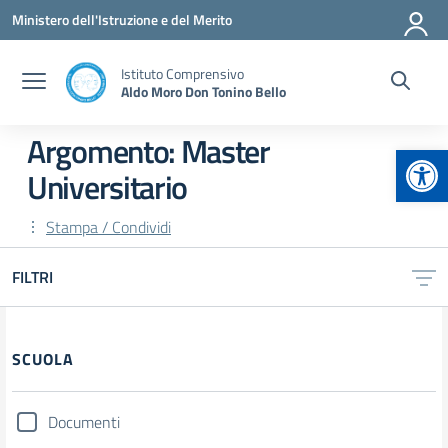
Vai ai contenuti
Vai al menu di navigazione
Vai al footer
Ministero dell'Istruzione e del Merito
Istituto Comprensivo
Aldo Moro Don Tonino Bello
Argomento: Master
Apr
Universitario
Stampa / Condividi
FILTRI
Filtri
SCUOLA
Documenti