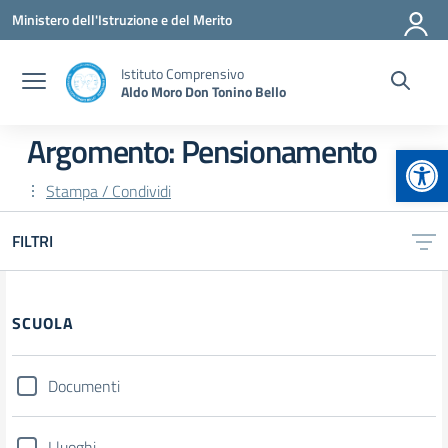
Vai ai contenuti
Vai al menu di navigazione
Vai al footer
Ministero dell'Istruzione e del Merito
Istituto Comprensivo
Aldo Moro Don Tonino Bello
Argomento: Pensionamento
Apr
Stampa / Condividi
FILTRI
Filtri
SCUOLA
Documenti
I luoghi