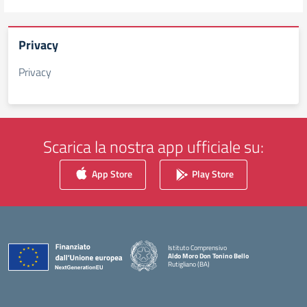
Privacy
Privacy
Scarica la nostra app ufficiale su:
App Store
Play Store
Istituto Comprensivo
Aldo Moro Don Tonino Bello
Rutigliano (BA)
— Visita la pagina iniziale della scuola