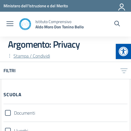
Vai ai contenuti
Vai al menu di navigazione
Vai al footer
Ministero dell'Istruzione e del Merito
Istituto Comprensivo
Aldo Moro Don Tonino Bello
Argomento: Privacy
Apr
Stampa / Condividi
FILTRI
Filtri
SCUOLA
Documenti
I luoghi