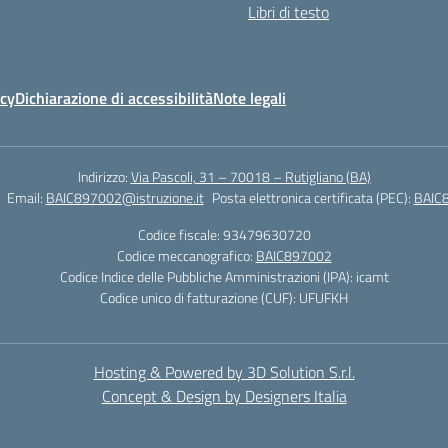
Libri di testo
icy
Dichiarazione di accessibilità
Note legali
Indirizzo:
Via Pascoli, 31 – 70018 – Rutigliano (BA)
Email:
BAIC897002@istruzione.it
Posta elettronica certificata (PEC):
BAIC8
Codice fiscale: 93479630720
Codice meccanografico:
BAIC897002
Codice Indice delle Pubbliche Amministrazioni (IPA): icamt
Codice unico di fatturazione (CUF): UFUFKH
Hosting & Powered by 3D Solution S.r.l.
Concept & Design by Designers Italia