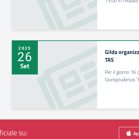
13.00 in modalit
2025
Gilda organiz
26
TAS
Set
Per il giorno 16 
Giurisprudenza "
iciale su:
App