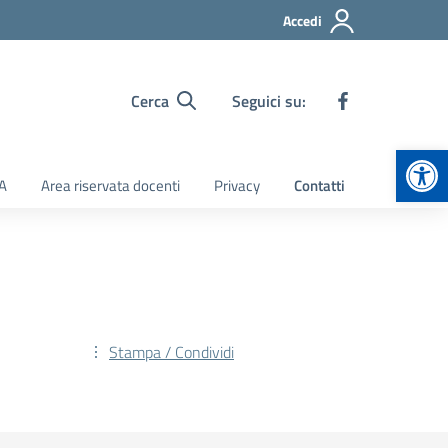
Accedi
Cerca
Seguici su:
Apr
TA
Area riservata docenti
Privacy
Contatti
Stampa / Condividi