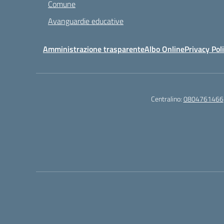
Comune
Avanguardie educative
Amministrazione trasparente
Albo Online
Privacy Pol
Centralino:
0804761466