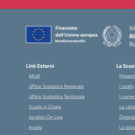
Is
A
Ru
— 
Link Esterni
La Scuo
MIUR
Present
Ufficio Scolastico Regionale
I luoghi
Ufficio Scolastico Territoriale
I numeri
Scuola in Chiaro
Le carte
Iscrizioni On Line
Organiz
Invalsi
La stori