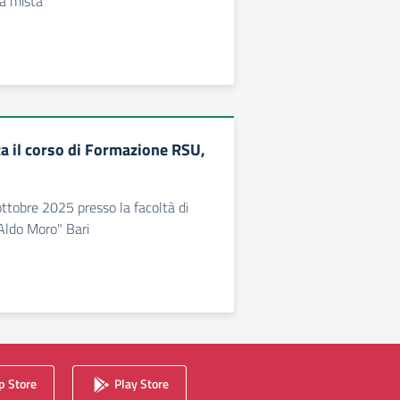
à mista
za il corso di Formazione RSU,
ottobre 2025 presso la facoltà di
Aldo Moro" Bari
 Store
Play Store