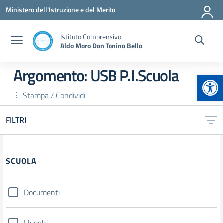
Vai ai contenuti
Vai al menu di navigazione
Vai al footer
Ministero dell'Istruzione e del Merito
Istituto Comprensivo
Aldo Moro Don Tonino Bello
Argomento: USB P.I.Scuola
Apr
Stampa / Condividi
FILTRI
Filtri
SCUOLA
Documenti
I luoghi