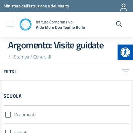
Vai ai contenuti
Vai al menu di navigazione
Vai al footer
Ministero dell'Istruzione e del Merito
Istituto Comprensivo
Aldo Moro Don Tonino Bello
Argomento: Visite guidate
Apr
Stampa / Condividi
FILTRI
Filtri
SCUOLA
Documenti
I luoghi