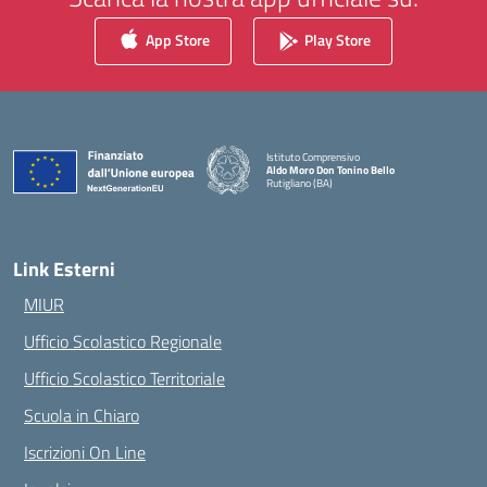
App Store
Play Store
Istituto Comprensivo
Aldo Moro Don Tonino Bello
Rutigliano (BA)
— Visita la pagina iniziale della scuola
Link Esterni
MIUR
Ufficio Scolastico Regionale
Ufficio Scolastico Territoriale
Scuola in Chiaro
Iscrizioni On Line