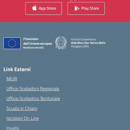
App Store
Play Store
Istituto Comprensivo
Aldo Moro Don Tonino Bello
Rutigliano (BA)
— Visita la pagina iniziale della scuola
Link Esterni
MIUR
Ufficio Scolastico Regionale
Ufficio Scolastico Territoriale
Scuola in Chiaro
Iscrizioni On Line
Invalsi