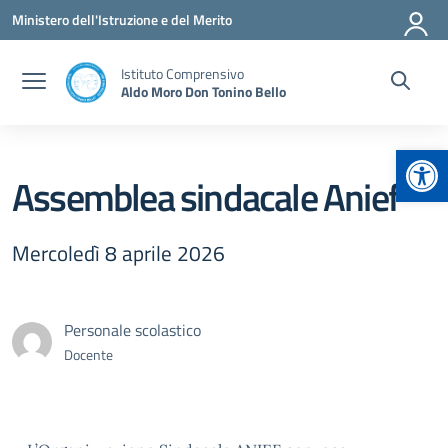
Vai ai contenuti
Vai al menu di navigazione
Vai al footer
Ministero dell'Istruzione e del Merito
Istituto Comprensivo
Aldo Moro Don Tonino Bello
Apr
Assemblea sindacale Anief
Mercoledì 8 aprile 2026
Personale scolastico
Docente