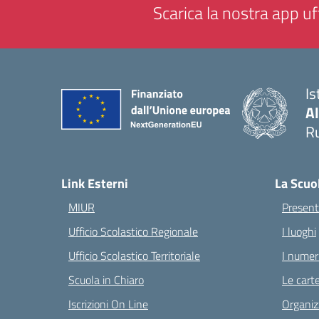
Scarica la nostra app uff
Is
A
Ru
— 
Link Esterni
La Scuo
MIUR
Present
Ufficio Scolastico Regionale
I luoghi
Ufficio Scolastico Territoriale
I numeri
Scuola in Chiaro
Le carte
Iscrizioni On Line
Organiz