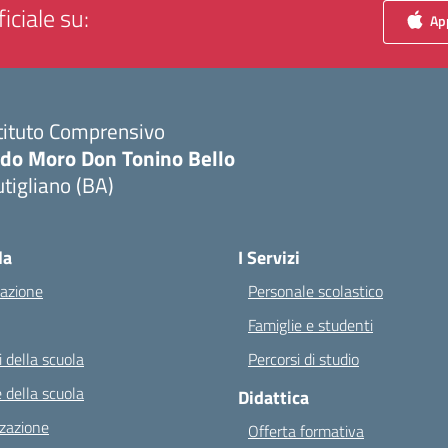
iciale su:
App
tituto Comprensivo
ldo Moro Don Tonino Bello
tigliano (BA)
Visita la pagina iniziale della scuola
la
I Servizi
azione
Personale scolastico
Famiglie e studenti
 della scuola
Percorsi di studio
 della scuola
Didattica
zazione
Offerta formativa