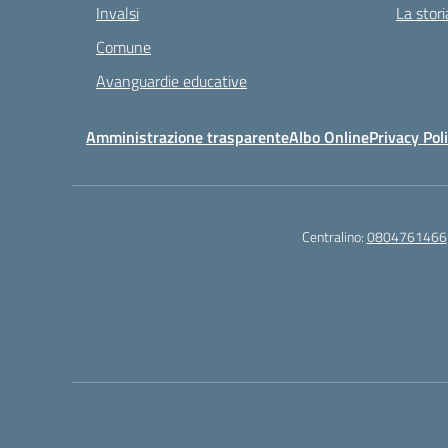
Invalsi
La stori
Comune
Avanguardie educative
Amministrazione trasparente
Albo Online
Privacy Pol
Centralino:
0804761466