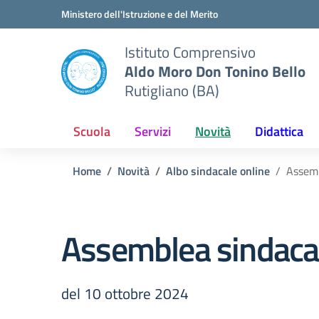
Vai ai contenuti
Vai al menu di navigazione
Vai al footer
Ministero dell'Istruzione e del Merito
Istituto Comprensivo
Aldo Moro Don Tonino Bello
Rutigliano (BA)
Scuola
Servizi
Novità
Didattica
Home
Novità
Albo sindacale online
Assemb
Assemblea sindacal
del 10 ottobre 2024