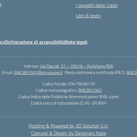
a
I progetti delle classi
Libri di testo
icy
Dichiarazione di accessibilità
Note legali
Indirizzo:
Via Pascoli, 31 – 70018 – Rutigliano (BA)
Email:
BAIC897002@istruzione.it
Posta elettronica certificata (PEC):
BAIC8
Codice fiscale: 93479630720
Codice meccanografico:
BAIC897002
Codice Indice delle Pubbliche Amministrazioni (IPA): icamt
Codice unico di fatturazione (CUF): UFUFKH
Hosting & Powered by 3D Solution S.r.l.
Concept & Design by Designers Italia