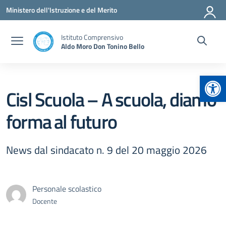
Vai ai contenuti
Vai al menu di navigazione
Vai al footer
Ministero dell'Istruzione e del Merito
Istituto Comprensivo
Aldo Moro Don Tonino Bello
Apr
Cisl Scuola – A scuola, diamo
forma al futuro
News dal sindacato n. 9 del 20 maggio 2026
Personale scolastico
Docente