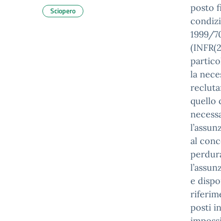
posto f
Sciopero
condizi
1999/70
(INFR(2
partico
la nece
recluta
quello 
necessa
l’assun
al conc
perdura
l’assun
e dispo
riferim
posti i
impossi