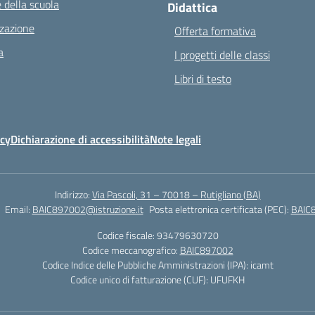
 della scuola
Didattica
zazione
Offerta formativa
a
I progetti delle classi
Libri di testo
icy
Dichiarazione di accessibilità
Note legali
Indirizzo:
Via Pascoli, 31 – 70018 – Rutigliano (BA)
Email:
BAIC897002@istruzione.it
Posta elettronica certificata (PEC):
BAIC8
Codice fiscale: 93479630720
Codice meccanografico:
BAIC897002
Codice Indice delle Pubbliche Amministrazioni (IPA): icamt
Codice unico di fatturazione (CUF): UFUFKH