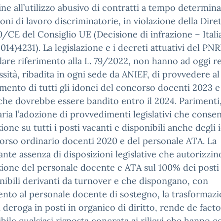
ine all’utilizzo abusivo di contratti a tempo determina
oni di lavoro discriminatorie, in violazione della Diret
/CE del Consiglio UE (Decisione di infrazione – Itali
014)4231). La legislazione e i decreti attuativi del PN
lare riferimento alla L. 79/2022, non hanno ad oggi r
ssità, ribadita in ogni sede da ANIEF, di provvedere al
mento di tutti gli idonei del concorso docenti 2023 e
che dovrebbe essere bandito entro il 2024. Parimenti,
ria l’adozione di provvedimenti legislativi che conse
zione su tutti i posti vacanti e disponibili anche degli 
orso ordinario docenti 2020 e del personale ATA. La
nte assenza di disposizioni legislative che autorizzin
zione del personale docente e ATA sul 100% dei posti
nibili derivanti da turnover e che dispongano, con
ento al personale docente di sostegno, la trasformazi
n deroga in posti in organico di diritto, rende de facto
bile qualsiasi risposta concreta ai rilievi che hanno 