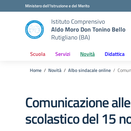
Vai ai contenuti
Vai al menu di navigazione
Vai al footer
Ministero dell'Istruzione e del Merito
Istituto Comprensivo
Aldo Moro Don Tonino Bello
Rutigliano (BA)
Scuola
Servizi
Novità
Didattica
Home
Novità
Albo sindacale online
Comuni
Comunicazione alle 
scolastico del 15 