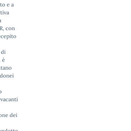
to e a
tiva
a
RR, con
ecepito
 di
 è
ntano
idonei
o
 vacanti
one dei
condotto