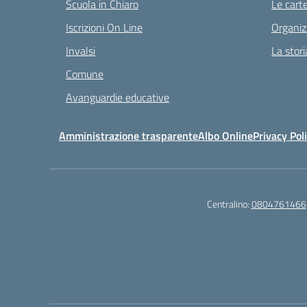
Scuola in Chiaro
Le carte
Iscrizioni On Line
Organiz
Invalsi
La stori
Comune
Avanguardie educative
Amministrazione trasparente
Albo Online
Privacy Pol
Centralino:
0804761466