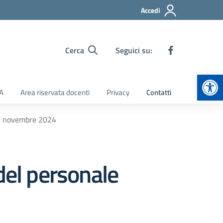
Accedi
Cerca
Seguici su:
Apr
TA
Area riservata docenti
Privacy
Contatti
 15 novembre 2024
del personale