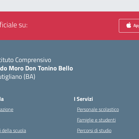
iciale su:
App
tituto Comprensivo
ldo Moro Don Tonino Bello
tigliano (BA)
Visita la pagina iniziale della scuola
la
I Servizi
azione
Personale scolastico
Famiglie e studenti
 della scuola
Percorsi di studio