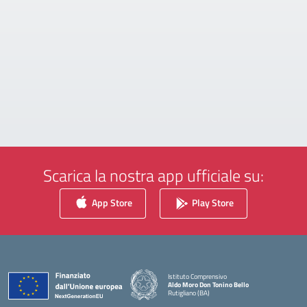
Scarica la nostra app ufficiale su:
App Store
Play Store
Istituto Comprensivo
Aldo Moro Don Tonino Bello
Rutigliano (BA)
— Visita la pagina iniziale della scuola