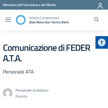
Vai ai contenuti
Vai al menu di navigazione
Vai al footer
Ministero dell'Istruzione e del Merito
Istituto Comprensivo
Aldo Moro Don Tonino Bello
Apr
Comunicazione di FEDER
A.T.A.
Personale ATA
Personale scolastico
Docente