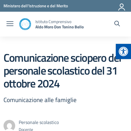
Vai ai contenuti
Vai al menu di navigazione
Vai al footer
Ministero dell'Istruzione e del Merito
Istituto Comprensivo
Aldo Moro Don Tonino Bello
Apr
Comunicazione sciopero del
personale scolastico del 31
ottobre 2024
Comunicazione alle famiglie
Personale scolastico
Docente