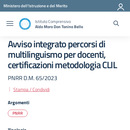
Vai ai contenuti
Vai al menu di navigazione
Vai al footer
Ministero dell'Istruzione e del Merito
Istituto Comprensivo
Aldo Moro Don Tonino Bello
Avviso integrato percorsi di
multilinguismo per docenti,
certificazioni metodologia CLIL
PNRR D.M. 65/2023
Stampa / Condividi
Argomenti
PNRR