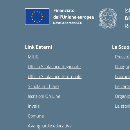
Is
A
Ru
— 
Link Esterni
La Scuo
MIUR
Present
Ufficio Scolastico Regionale
I luoghi
Ufficio Scolastico Territoriale
I numeri
Scuola in Chiaro
Le carte
Iscrizioni On Line
Organiz
Invalsi
La stori
Comune
Avanguardie educative