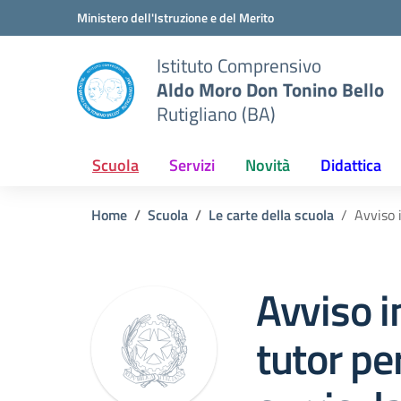
Vai ai contenuti
Vai al menu di navigazione
Vai al footer
Ministero dell'Istruzione e del Merito
Istituto Comprensivo
Aldo Moro Don Tonino Bello
Rutigliano (BA)
Scuola
Servizi
Novità
Didattica
Home
Scuola
Le carte della scuola
Avviso 
Avviso i
tutor pe