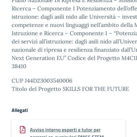
Piano Nazionale Di Ripresa E Resilienza – Mission
Ricerca – Componente 1 Potenziamento dell’offert
istruzione: dagli asili nido alle Università – inv
competenze e nuovi linguaggi nell’ambito della 
Istruzione e Ricerca – Componente 1 – “Potenzia
dei servizi all’istruzione: dagli asili nido all’Univer
nazionale di ripresa e resilienza finanziato dall
Next Generation EU” Codice del Progetto M4C1I
38410
CUP J44D23003540006
Titolo del Progetto SKILLS FOR THE FUTURE
Allegati
Avviso interno esperti e tutor per