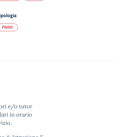
ipologia
PNRR
ori e/o tutor
ari in orario
izio.