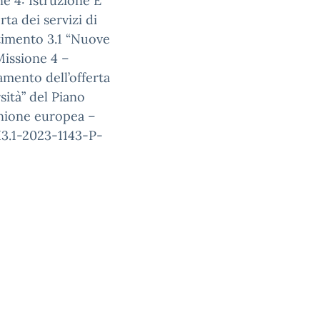
e 4: Istruzione E
a dei servizi di
estimento 3.1 “Nuove
Missione 4 –
mento dell’offerta
sità” del Piano
’Unione europea –
3.1-2023-1143-P-