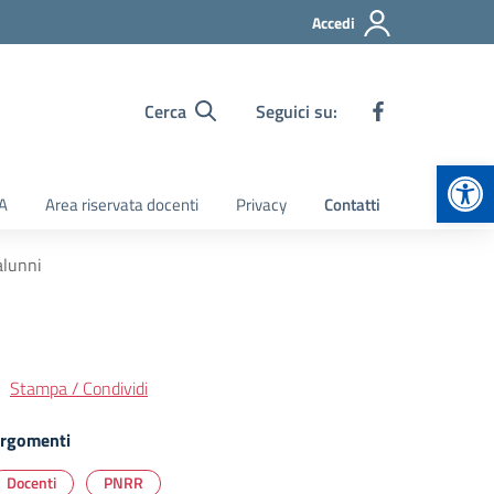
Accedi
Cerca
Seguici su:
Apr
TA
Area riservata docenti
Privacy
Contatti
alunni
Stampa / Condividi
rgomenti
Docenti
PNRR