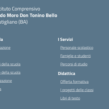
tituto Comprensivo
ldo Moro Don Tonino Bello
tigliano (BA)
Visita la pagina iniziale della scuola
la
I Servizi
azione
Personale scolastico
Famiglie e studenti
 della scuola
Percorsi di studio
 della scuola
Didattica
zazione
Offerta formativa
a
I progetti delle classi
Libri di testo