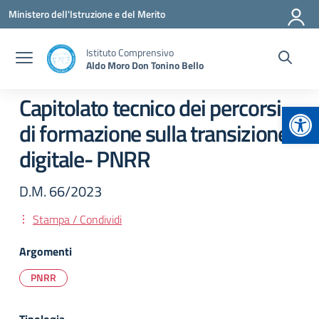
Vai ai contenuti
Vai al menu di navigazione
Vai al footer
Ministero dell'Istruzione e del Merito
Istituto Comprensivo
Aldo Moro Don Tonino Bello
Capitolato tecnico dei percorsi
Apr
di formazione sulla transizione
digitale- PNRR
D.M. 66/2023
Stampa / Condividi
Argomenti
PNRR