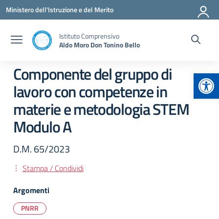
Vai ai contenuti
Vai al menu di navigazione
Vai al footer
Ministero dell'Istruzione e del Merito
Istituto Comprensivo
Aldo Moro Don Tonino Bello
Componente del gruppo di
Apr
lavoro con competenze in
materie e metodologia STEM
Modulo A
D.M. 65/2023
Stampa / Condividi
Argomenti
PNRR