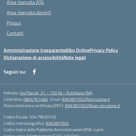
Area riservata ATA
Area riservata docenti
Privacy
Contatti
Amministrazione trasparente
Albo Online
Privacy Policy
Dichiarazione di accessibilità
Note legali
Seguici su:
Indirizzo:
Via Pascoli, 31 – 70018 – Rutigliano (BA)
Centralino:
0804761466
Email:
BAIC897002@istruzione.it
Posta elettronica certificata (PEC):
BAIC897002@pec.istruzione.it
Codice fiscale: 93479630720
Codice meccanografico:
BAIC897002
Codice Indice delle Pubbliche Amministrazioni (IPA): icamt
Codice unico di fatturazione (CUF): UFUFKH