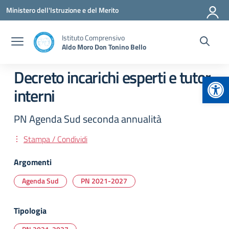
Vai ai contenuti
Vai al menu di navigazione
Vai al footer
Ministero dell'Istruzione e del Merito
Istituto Comprensivo
Aldo Moro Don Tonino Bello
Decreto incarichi esperti e tutor
Apr
interni
PN Agenda Sud seconda annualità
Stampa / Condividi
Argomenti
Agenda Sud
PN 2021-2027
Tipologia