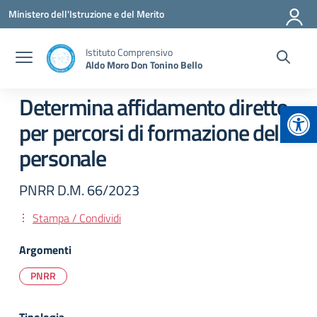
Vai ai contenuti
Vai al menu di navigazione
Vai al footer
Ministero dell'Istruzione e del Merito
Istituto Comprensivo
Aldo Moro Don Tonino Bello
Determina affidamento diretto
Apr
per percorsi di formazione del
personale
PNRR D.M. 66/2023
Stampa / Condividi
Argomenti
PNRR