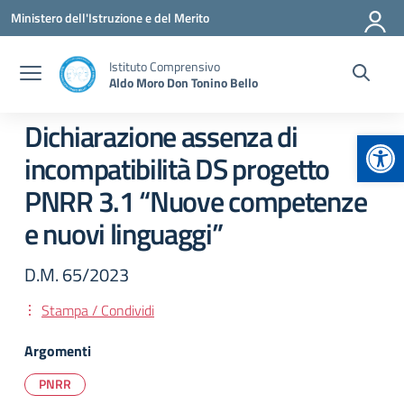
Vai ai contenuti
Vai al menu di navigazione
Vai al footer
Ministero dell'Istruzione e del Merito
Istituto Comprensivo
Aldo Moro Don Tonino Bello
Dichiarazione assenza di
Apr
incompatibilità DS progetto
PNRR 3.1 “Nuove competenze
e nuovi linguaggi”
D.M. 65/2023
Stampa / Condividi
Argomenti
PNRR