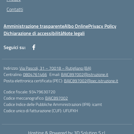
Contatti
Amministrazione trasparente
Albo Online
Privacy Policy
Dichiarazione di accessibilità
Note legali
Seguici su:
Indirizzo:
Via Pascoli, 31 – 70018 – Rutigliano (BA)
Centralino:
0804761466
Email:
BAIC897002@istruzione.it
Posta elettronica certificata (PEC):
BAIC897002@pec.istruzione.it
Codice fiscale: 93479630720
Codice meccanografico:
BAIC897002
Codice Indice delle Pubbliche Amministrazioni (IPA): icamt
Codice unico di fatturazione (CUF): UFUFKH
Hosting & Powered by 3D Solution S.r.l.