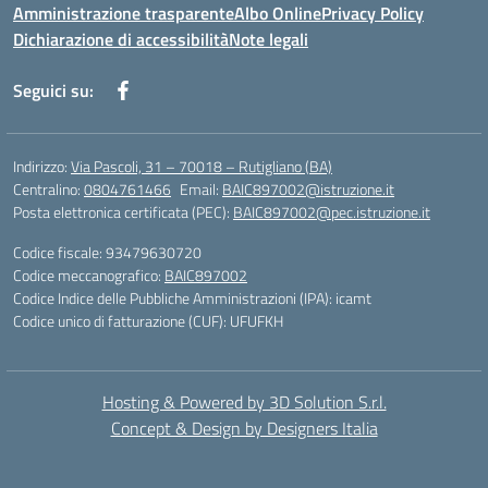
Amministrazione trasparente
Albo Online
Privacy Policy
Dichiarazione di accessibilità
Note legali
Seguici su:
Indirizzo:
Via Pascoli, 31 – 70018 – Rutigliano (BA)
Centralino:
0804761466
Email:
BAIC897002@istruzione.it
Posta elettronica certificata (PEC):
BAIC897002@pec.istruzione.it
Codice fiscale: 93479630720
Codice meccanografico:
BAIC897002
Codice Indice delle Pubbliche Amministrazioni (IPA): icamt
Codice unico di fatturazione (CUF): UFUFKH
Hosting & Powered by 3D Solution S.r.l.
Concept & Design by Designers Italia