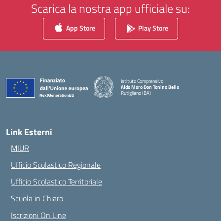
Scarica la nostra app ufficiale su:
App Store
Play Store
Istituto Comprensivo
Aldo Moro Don Tonino Bello
Rutigliano (BA)
— Visita la pagina iniziale della scuola
Link Esterni
MIUR
Ufficio Scolastico Regionale
Ufficio Scolastico Territoriale
Scuola in Chiaro
Iscrizioni On Line