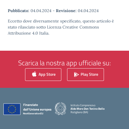
Pubblicato:
04.04.2024
-
Revisione:
04.04.2024
Eccetto dove diversamente specificato, questo articolo è
stato rilasciato sotto Licenza Creative Commons
Attribuzione 4.0 Italia.
Scarica la nostra app ufficiale su:
App Store
Play Store
Istituto Comprensivo
Aldo Moro Don Tonino Bello
Rutigliano (BA)
— Visita la pagina iniziale della scuola