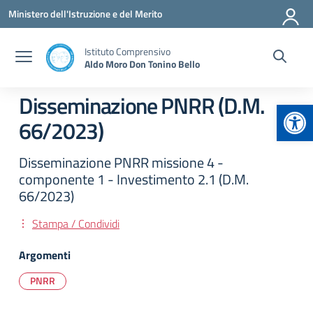
Vai ai contenuti
Vai al menu di navigazione
Vai al footer
Ministero dell'Istruzione e del Merito
Istituto Comprensivo
Aldo Moro Don Tonino Bello
Disseminazione PNRR (D.M.
Apr
66/2023)
Disseminazione PNRR missione 4 -
componente 1 - Investimento 2.1 (D.M.
66/2023)
Stampa / Condividi
Argomenti
PNRR