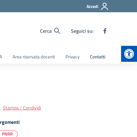
Accedi
Cerca
Seguici su:
Apr
TA
Area riservata docenti
Privacy
Contatti
Stampa / Condividi
rgomenti
PNRR