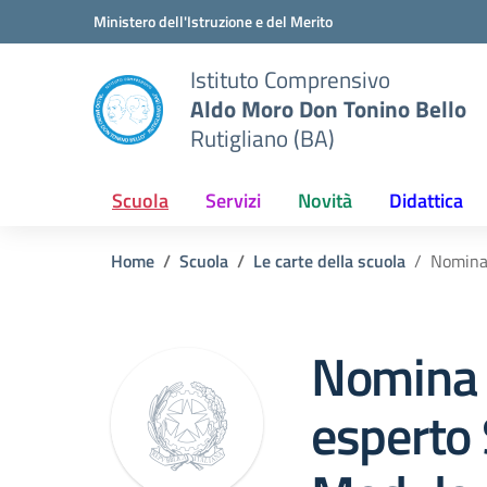
Vai ai contenuti
Vai al menu di navigazione
Vai al footer
Ministero dell'Istruzione e del Merito
Istituto Comprensivo
Aldo Moro Don Tonino Bello
Rutigliano (BA)
Scuola
Servizi
Novità
Didattica
Home
Scuola
Le carte della scuola
Nomina 
Nomina 
esperto