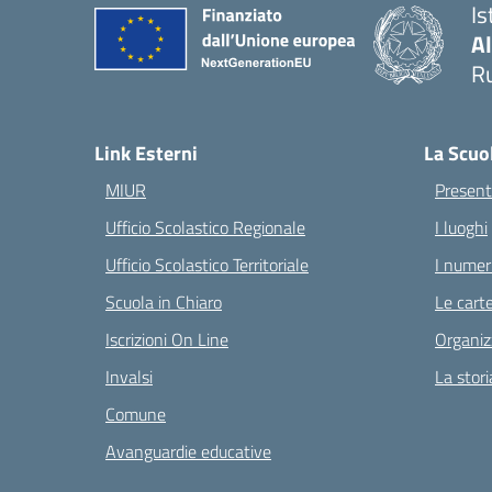
Is
A
Ru
— 
Link Esterni
La Scuo
MIUR
Present
Ufficio Scolastico Regionale
I luoghi
Ufficio Scolastico Territoriale
I numeri
Scuola in Chiaro
Le carte
Iscrizioni On Line
Organiz
Invalsi
La stori
Comune
Avanguardie educative