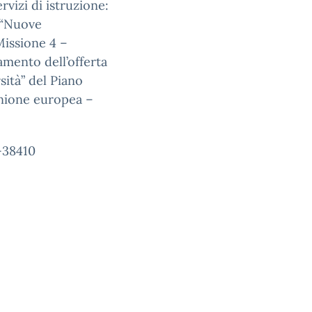
vizi di istruzione:
1 “Nuove
Missione 4 –
mento dell’offerta
rsità” del Piano
’Unione europea –
-38410