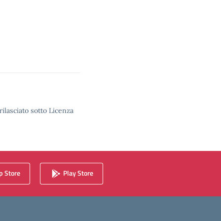
rilasciato sotto Licenza
 Store
Play Store