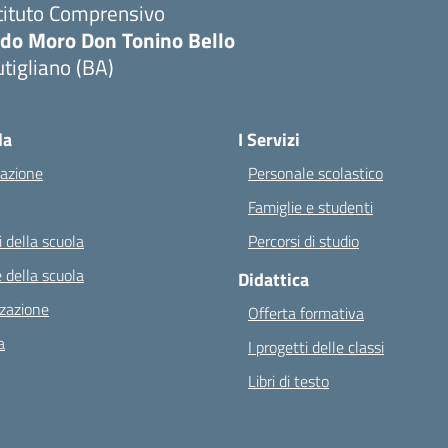
tituto Comprensivo
ldo Moro Don Tonino Bello
tigliano (BA)
Visita la pagina iniziale della scuola
la
I Servizi
azione
Personale scolastico
Famiglie e studenti
 della scuola
Percorsi di studio
 della scuola
Didattica
zazione
Offerta formativa
a
I progetti delle classi
Libri di testo