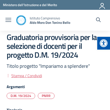
Vai ai contenuti
Vai al menu di navigazione
Vai al footer
Ministero dell'Istruzione e del Merito
Istituto Comprensivo
Aldo Moro Don Tonino Bello
Graduatoria provvisoria per la
Apr
selezione di docenti per il
progetto D.M. 19/2024
Titolo progetto "Impariamo a splendere"
Stampa / Condividi
Argomenti
D.M. 19/2024
PNRR