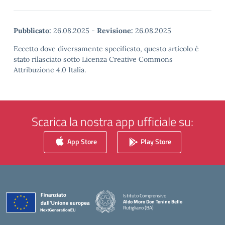
Pubblicato:
26.08.2025
-
Revisione:
26.08.2025
Eccetto dove diversamente specificato, questo articolo è
stato rilasciato sotto Licenza Creative Commons
Attribuzione 4.0 Italia.
Scarica la nostra app ufficiale su:
App Store
Play Store
Istituto Comprensivo
Aldo Moro Don Tonino Bello
Rutigliano (BA)
— Visita la pagina iniziale della scuola