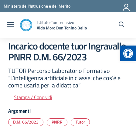
Vai ai contenuti
Vai al menu di navigazione
Vai al footer
Ministero dell'Istruzione e del Merito
Istituto Comprensivo
Aldo Moro Don Tonino Bello
Incarico docente tuor Ingravallo
Apr
PNRR D.M. 66/2023
TUTOR Percorso Laboratorio Formativo
“L’intelligenza artificiale in classe: che cos’è e
come usarla per la didattica”
Stampa / Condividi
Argomenti
D.M. 66/2023
PNRR
Tutor