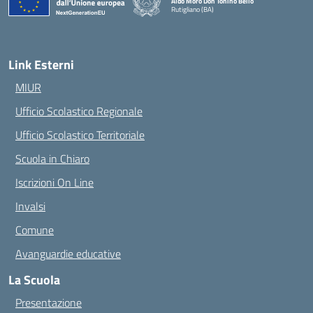
Aldo Moro Don Tonino Bello
Rutigliano (BA)
— Visita la pagina iniziale della scuola
Link Esterni
MIUR
Ufficio Scolastico Regionale
Ufficio Scolastico Territoriale
Scuola in Chiaro
Iscrizioni On Line
Invalsi
Comune
Avanguardie educative
La Scuola
Presentazione