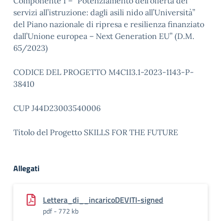
Componente 1 – “Potenziamento dell’offerta dei
servizi all’istruzione: dagli asili nido all’Università”
del Piano nazionale di ripresa e resilienza finanziato
dall’Unione europea – Next Generation EU” (D.M.
65/2023)
CODICE DEL PROGETTO M4C1I3.1-2023-1143-P-
38410
CUP J44D23003540006
Titolo del Progetto SKILLS FOR THE FUTURE
Allegati
Lettera_di__incaricoDEVITI-signed
pdf - 772 kb