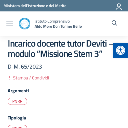
Vai ai contenuti
Vai al menu di navigazione
Vai al footer
Ministero dell'Istruzione e del Merito
Istituto Comprensivo
Aldo Moro Don Tonino Bello
Incarico docente tutor Deviti –
Apr
modulo “Missione Stem 3”
D. M. 65/2023
Stampa / Condividi
Argomenti
PNRR
Tipologia