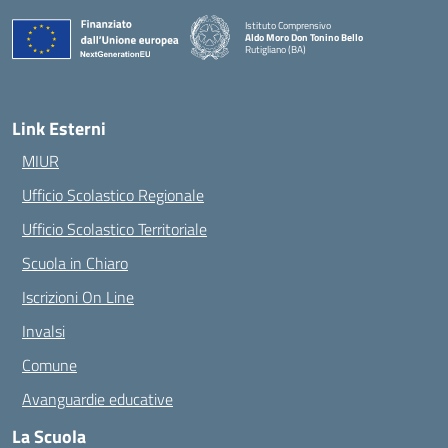
Istituto Comprensivo
Aldo Moro Don Tonino Bello
Rutigliano (BA)
— Visita la pagina iniziale della scuola
Link Esterni
MIUR
Ufficio Scolastico Regionale
Ufficio Scolastico Territoriale
Scuola in Chiaro
Iscrizioni On Line
Invalsi
Comune
Avanguardie educative
La Scuola