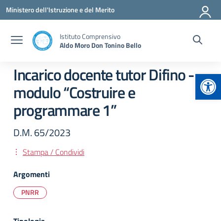
Vai ai contenuti
Vai al menu di navigazione
Vai al footer
Ministero dell'Istruzione e del Merito
Istituto Comprensivo
Aldo Moro Don Tonino Bello
Incarico docente tutor Difino -
Apr
modulo “Costruire e
programmare 1”
D.M. 65/2023
Stampa / Condividi
Argomenti
PNRR