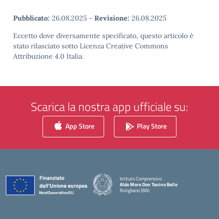
Pubblicato:
26.08.2025
-
Revisione:
26.08.2025
Eccetto dove diversamente specificato, questo articolo è
stato rilasciato sotto Licenza Creative Commons
Attribuzione 4.0 Italia.
Scarica la nostra app ufficiale su:
App Store
Play Store
Istituto Comprensivo
Aldo Moro Don Tonino Bello
Rutigliano (BA)
— Visita la pagina iniziale della scuola