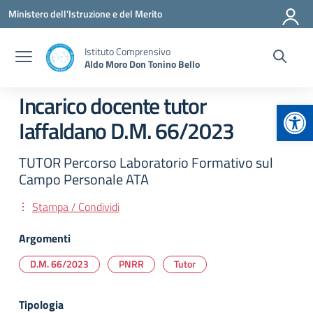
Vai ai contenuti
Vai al menu di navigazione
Vai al footer
Ministero dell'Istruzione e del Merito
Istituto Comprensivo
Aldo Moro Don Tonino Bello
Incarico docente tutor
Apr
Iaffaldano D.M. 66/2023
TUTOR Percorso Laboratorio Formativo sul
Campo Personale ATA
Stampa / Condividi
Argomenti
D.M. 66/2023
PNRR
Tutor
Tipologia