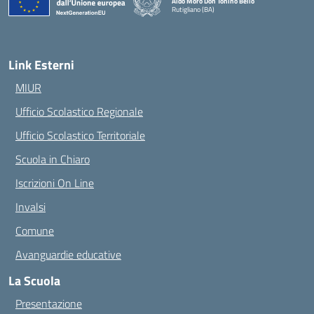
Aldo Moro Don Tonino Bello
Rutigliano (BA)
— Visita la pagina iniziale della scuola
Link Esterni
MIUR
Ufficio Scolastico Regionale
Ufficio Scolastico Territoriale
Scuola in Chiaro
Iscrizioni On Line
Invalsi
Comune
Avanguardie educative
La Scuola
Presentazione