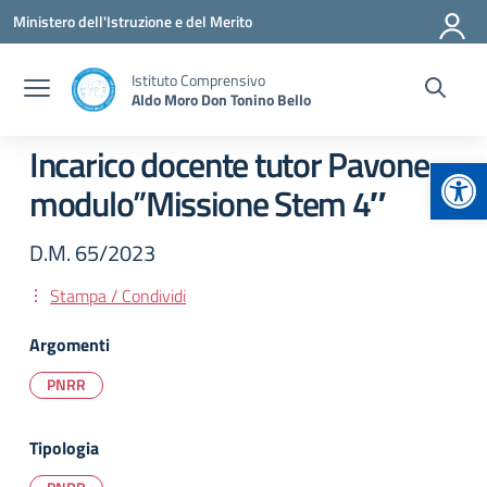
Vai ai contenuti
Vai al menu di navigazione
Vai al footer
Ministero dell'Istruzione e del Merito
Istituto Comprensivo
Aldo Moro Don Tonino Bello
Incarico docente tutor Pavone –
Apr
modulo”Missione Stem 4″
D.M. 65/2023
Stampa / Condividi
Argomenti
PNRR
Tipologia