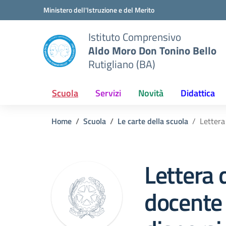
Vai ai contenuti
Vai al menu di navigazione
Vai al footer
Ministero dell'Istruzione e del Merito
Istituto Comprensivo
Aldo Moro Don Tonino Bello
Rutigliano (BA)
Scuola
Servizi
Novità
Didattica
Home
Scuola
Le carte della scuola
Lettera
Lettera d
docente 