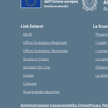
A
Ru
— 
Link Esterni
La Scuo
MIUR
Present
Ufficio Scolastico Regionale
I luoghi
Ufficio Scolastico Territoriale
I numeri
Scuola in Chiaro
Le carte
Iscrizioni On Line
Organiz
Invalsi
La stori
Comune
Avanguardie educative
Amministrazione trasparente
Albo Online
Privacy Pol