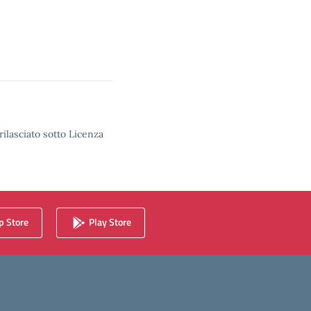
rilasciato sotto Licenza
 Store
Play Store