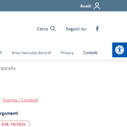
Accedi
Cerca
Seguici su:
Apr
TA
Area riservata docenti
Privacy
Contatti
mpanella
Stampa / Condividi
rgomenti
D.M. 19/2024