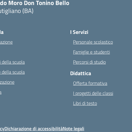
ldo Moro Don Tonino Bello
tigliano (BA)
Visita la pagina iniziale della scuola
la
I Servizi
azione
Personale scolastico
Famiglie e studenti
 della scuola
Percorsi di studio
 della scuola
Didattica
zazione
Offerta formativa
a
I progetti delle classi
Libri di testo
icy
Dichiarazione di accessibilità
Note legali