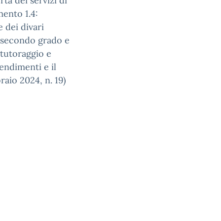
a dei servizi di
mento 1.4:
e dei divari
i secondo grado e
i tutoraggio e
endimenti e il
raio 2024, n. 19)