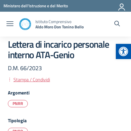
Vai ai contenuti
Vai al menu di navigazione
Vai al footer
Ministero dell'Istruzione e del Merito
Istituto Comprensivo
Aldo Moro Don Tonino Bello
Lettera di incarico personale
Apr
interno ATA-Genio
D.M. 66/2023
Stampa / Condividi
Argomenti
PNRR
Tipologia