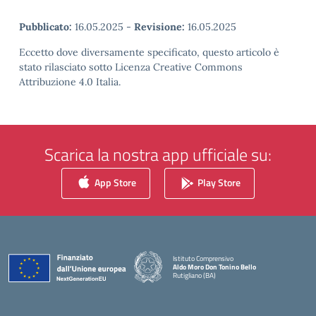
Pubblicato:
16.05.2025
-
Revisione:
16.05.2025
Eccetto dove diversamente specificato, questo articolo è
stato rilasciato sotto Licenza Creative Commons
Attribuzione 4.0 Italia.
Scarica la nostra app ufficiale su:
App Store
Play Store
Istituto Comprensivo
Aldo Moro Don Tonino Bello
Rutigliano (BA)
— Visita la pagina iniziale della scuola