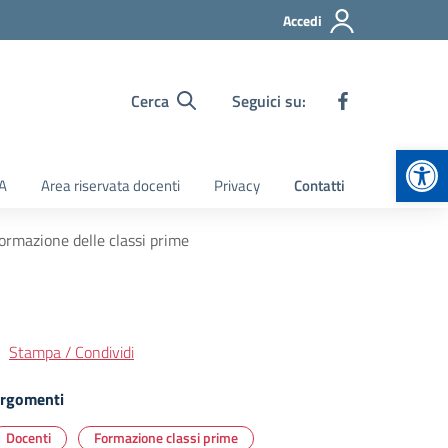
Accedi
Cerca
Seguici su:
Apr
TA
Area riservata docenti
Privacy
Contatti
formazione delle classi prime
Stampa / Condividi
rgomenti
Docenti
Formazione classi prime