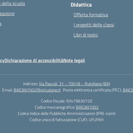
 della scuola
Didattica
zazione
Offerta formativa
a
I progetti delle classi
Libri di testo
icy
Dichiarazione di accessibilità
Note legali
Indirizzo:
Via Pascoli, 31 – 70018 – Rutigliano (BA)
Email:
BAIC897002@istruzione.it
Posta elettronica certificata (PEC):
BAIC8
Codice fiscale: 93479630720
Codice meccanografico:
BAIC897002
Codice Indice delle Pubbliche Amministrazioni (IPA): icamt
Codice unico di fatturazione (CUF): UFUFKH