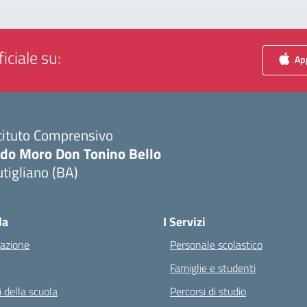
iciale su:
App
tituto Comprensivo
ldo Moro Don Tonino Bello
tigliano (BA)
Visita la pagina iniziale della scuola
la
I Servizi
azione
Personale scolastico
Famiglie e studenti
 della scuola
Percorsi di studio