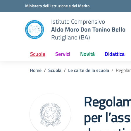
Vai ai contenuti
Vai al menu di navigazione
Vai al footer
Ministero dell'Istruzione e del Merito
Istituto Comprensivo
Aldo Moro Don Tonino Bello
Rutigliano (BA)
Scuola
Servizi
Novità
Didattica
Home
Scuola
Le carte della scuola
Regolam
Regolame
per l’as