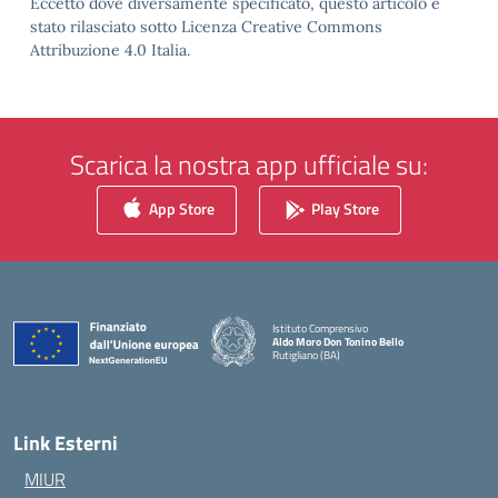
Eccetto dove diversamente specificato, questo articolo è
stato rilasciato sotto Licenza Creative Commons
Attribuzione 4.0 Italia.
Scarica la nostra app ufficiale su:
App Store
Play Store
Istituto Comprensivo
Aldo Moro Don Tonino Bello
Rutigliano (BA)
— Visita la pagina iniziale della scuola
Link Esterni
MIUR