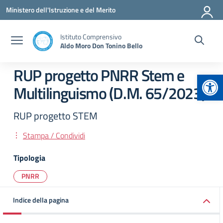
Vai ai contenuti
Vai al menu di navigazione
Vai al footer
Ministero dell'Istruzione e del Merito
Istituto Comprensivo
Aldo Moro Don Tonino Bello
RUP progetto PNRR Stem e
Apr
Multilinguismo (D.M. 65/2023)
RUP progetto STEM
Stampa / Condividi
Tipologia
PNRR
Indice della pagina