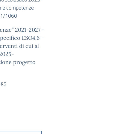
la e competenze
021/1060
tenze” 2021-2027 -
pecifico ESO4.6 –
erventi di cui al
/2025-
zione progetto
285