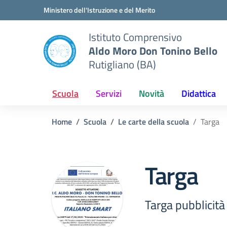
Vai ai contenuti
Vai al menu di navigazione
Vai al footer
Ministero dell'Istruzione e del Merito
Istituto Comprensivo
Aldo Moro Don Tonino Bello
Rutigliano (BA)
Scuola
Servizi
Novità
Didattica
Home
Scuola
Le carte della scuola
Targa
Targa
Targa pubblicità