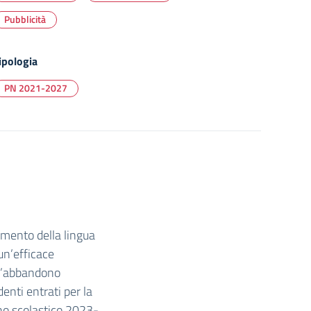
Pubblicità
ipologia
PN 2021-2027
iamento della lingua
 un’efficace
ll’abbandono
denti entrati per la
nno scolastico 2023-