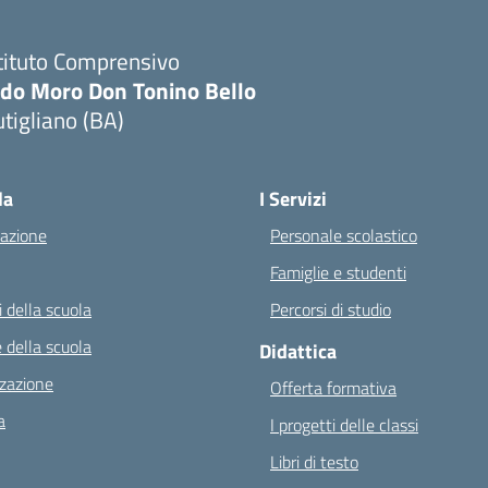
tituto Comprensivo
ldo Moro Don Tonino Bello
tigliano (BA)
Visita la pagina iniziale della scuola
la
I Servizi
azione
Personale scolastico
Famiglie e studenti
 della scuola
Percorsi di studio
 della scuola
Didattica
zazione
Offerta formativa
a
I progetti delle classi
Libri di testo