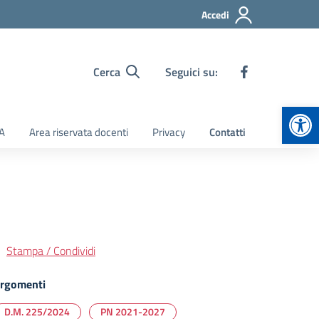
Accedi
Cerca
Seguici su:
Apr
TA
Area riservata docenti
Privacy
Contatti
Stampa / Condividi
rgomenti
D.M. 225/2024
PN 2021-2027