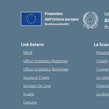
Is
A
Ru
— 
Link Esterni
La Scuo
MIUR
Present
Ufficio Scolastico Regionale
I luoghi
Ufficio Scolastico Territoriale
I numeri
Scuola in Chiaro
Le carte
Iscrizioni On Line
Organiz
Invalsi
La stori
Comune