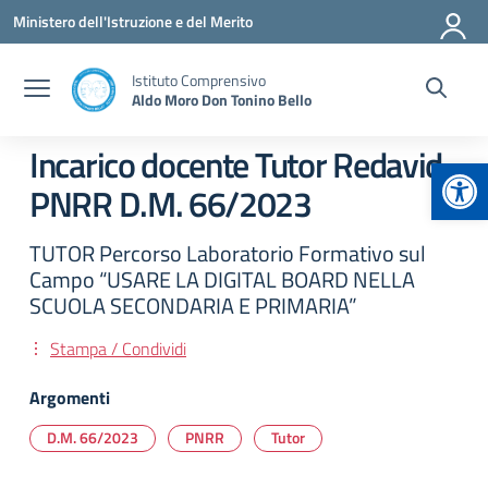
Vai ai contenuti
Vai al menu di navigazione
Vai al footer
Ministero dell'Istruzione e del Merito
Istituto Comprensivo
Aldo Moro Don Tonino Bello
Incarico docente Tutor Redavid
Apr
PNRR D.M. 66/2023
TUTOR Percorso Laboratorio Formativo sul
Campo “USARE LA DIGITAL BOARD NELLA
SCUOLA SECONDARIA E PRIMARIA”
Stampa / Condividi
Argomenti
D.M. 66/2023
PNRR
Tutor