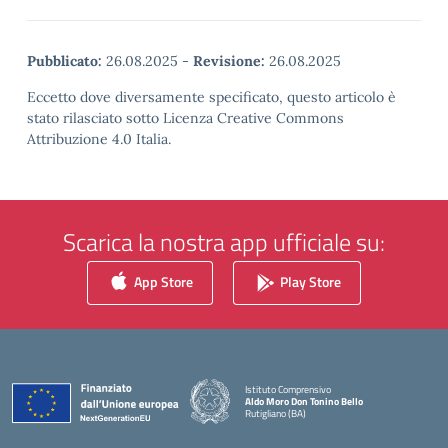
Pubblicato:
26.08.2025
-
Revisione:
26.08.2025
Eccetto dove diversamente specificato, questo articolo è
stato rilasciato sotto Licenza Creative Commons
Attribuzione 4.0 Italia.
Scarica la nostra app ufficiale su:
App Store
Play Store
Istituto Comprensivo
Aldo Moro Don Tonino Bello
Rutigliano (BA)
— Visita la pagina iniziale della scuola