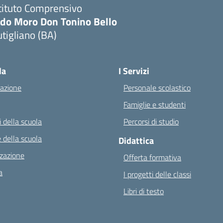
tituto Comprensivo
ldo Moro Don Tonino Bello
tigliano (BA)
Visita la pagina iniziale della scuola
la
I Servizi
azione
Personale scolastico
Famiglie e studenti
 della scuola
Percorsi di studio
 della scuola
Didattica
zazione
Offerta formativa
a
I progetti delle classi
Libri di testo