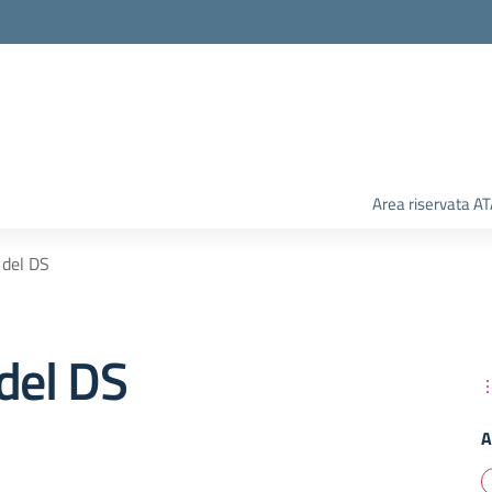
Area riservata A
 del DS
del DS
A