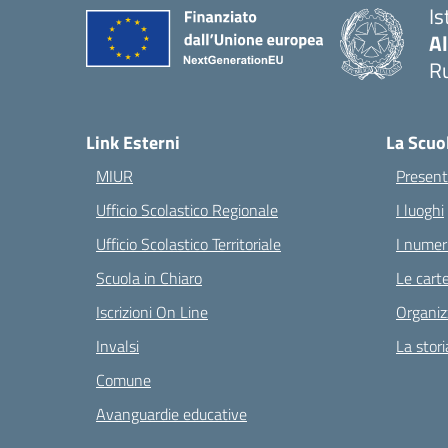
Is
A
Ru
— 
Link Esterni
La Scuo
MIUR
Present
Ufficio Scolastico Regionale
I luoghi
Ufficio Scolastico Territoriale
I numeri
Scuola in Chiaro
Le carte
Iscrizioni On Line
Organiz
Invalsi
La stori
Comune
Avanguardie educative