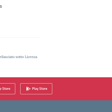
es
rilasciato sotto Licenza
 Store
Play Store