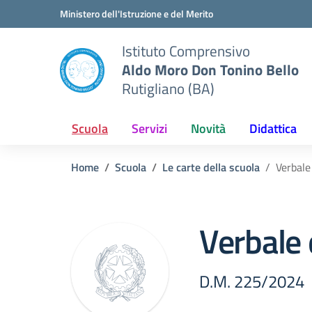
Vai ai contenuti
Vai al menu di navigazione
Vai al footer
Ministero dell'Istruzione e del Merito
Istituto Comprensivo
Aldo Moro Don Tonino Bello
Rutigliano (BA)
Scuola
Servizi
Novità
Didattica
Home
Scuola
Le carte della scuola
Verbale
Verbale 
D.M. 225/2024