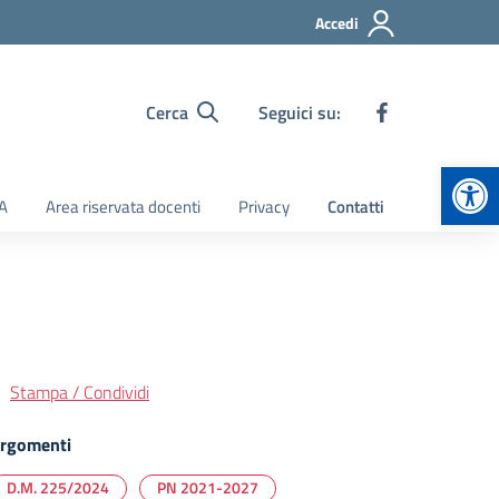
Accedi
Cerca
Seguici su:
Apr
TA
Area riservata docenti
Privacy
Contatti
Stampa / Condividi
rgomenti
D.M. 225/2024
PN 2021-2027