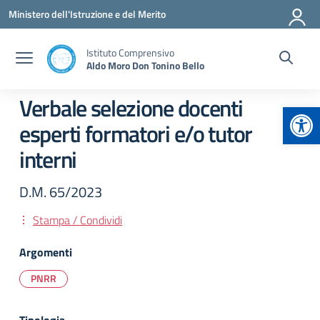
Vai ai contenuti
Vai al menu di navigazione
Vai al footer
Ministero dell'Istruzione e del Merito
Istituto Comprensivo
Aldo Moro Don Tonino Bello
Verbale selezione docenti
Apr
esperti formatori e/o tutor
interni
D.M. 65/2023
Stampa / Condividi
Argomenti
PNRR