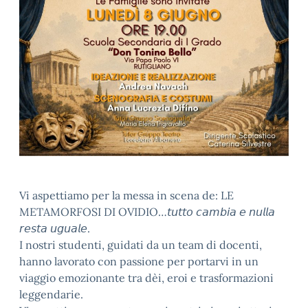
Vi aspettiamo per la messa in scena de: LE
METAMORFOSI DI OVIDIO…𝘵𝘶𝘵𝘵𝘰 𝘤𝘢𝘮𝘣𝘪𝘢 𝘦 𝘯𝘶𝘭𝘭𝘢
𝘳𝘦𝘴𝘵𝘢 𝘶𝘨𝘶𝘢𝘭𝘦.
​I nostri studenti, guidati da un team di docenti,
hanno lavorato con passione per portarvi in un
viaggio emozionante tra dèi, eroi e trasformazioni
leggendarie.